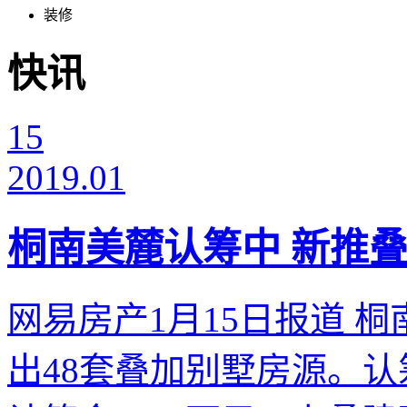
装修
快讯
15
2019.01
桐南美麓认筹中 新推叠
网易房产1月15日报道 
出48套叠加别墅房源。认筹