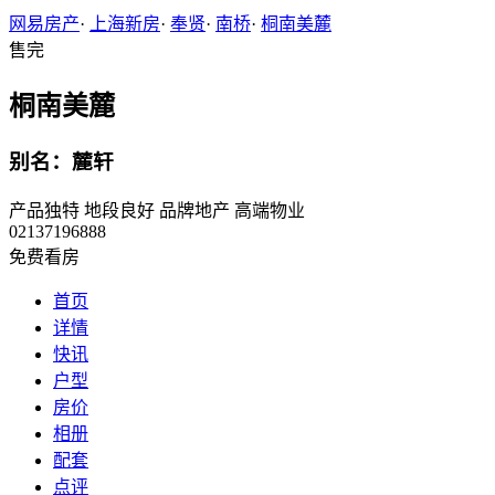
网易房产
·
上海新房
·
奉贤
·
南桥
·
桐南美麓
售完
桐南美麓
别名：麓轩
产品独特
地段良好
品牌地产
高端物业
02137196888
免费看房
首页
详情
快讯
户型
房价
相册
配套
点评