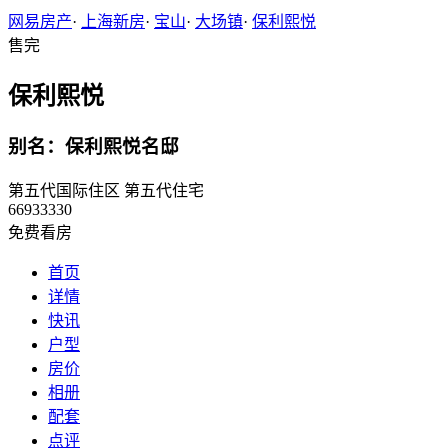
网易房产
·
上海新房
·
宝山
·
大场镇
·
保利熙悦
售完
保利熙悦
别名：保利熙悦名邸
第五代国际住区
第五代住宅
66933330
免费看房
首页
详情
快讯
户型
房价
相册
配套
点评