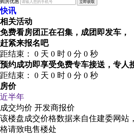
购房优惠
立即获取
快讯
相关活动
免费看房团正在召集，成团即发车，
赶紧来报名吧
距结束：
0
天
0
时
0
分
0
秒
预约成功即享受免费专车接送，专人
距结束：
0
天
0
时
0
分
0
秒
房价
近半年
成交均价
开发商报价
该楼盘成交价格数据来自住建委网站
格请致电售楼处