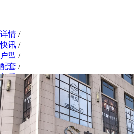
网易新
详情
/
快讯
/
户型
/
配套
/
相册
/
点评
/