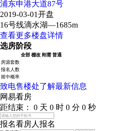
浦东申港大道87号
2019-03-01开盘
16号线滴水湖—1685m
查看更多楼盘详情
选房阶段
全部
棚改
刚需
普通
房源套数
报名人数
摇中概率
致电售楼处了解最新信息
网易看房
距结束：
0
天
0
时
0
分
0
秒
报名看房
人报名