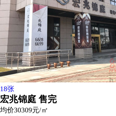
18张
宏兆锦庭
售完
均价30309元/㎡