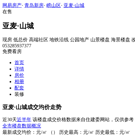
网易房产
·
青岛新房
·
崂山区
·
亚麦·山城
在售
亚麦·山城
现房
低总价
高端社区
地铁沿线
公园地产
山景楼盘
海景楼盘
053285937377
免费看房
首页
详情
房价
相册
配套
装修
亚麦·山城成交均价走势
近30天
近半年
该楼盘成交价格数据来自住建委网站，仅供参考
全市楼盘数据概况
最新成交均价：
元/㎡
（
）
历史最高：
元/㎡
历史最低：
元/㎡