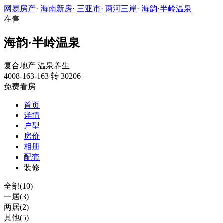
网易房产
·
海南新房
·
三亚市
·
两河三岸
·
海韵·半岭温泉
在售
海韵·半岭温泉
复合地产
温泉养生
4008-163-163 转 30206
免费看房
首页
详情
户型
房价
相册
配套
装修
全部(10)
一居(3)
两居(2)
其他(5)