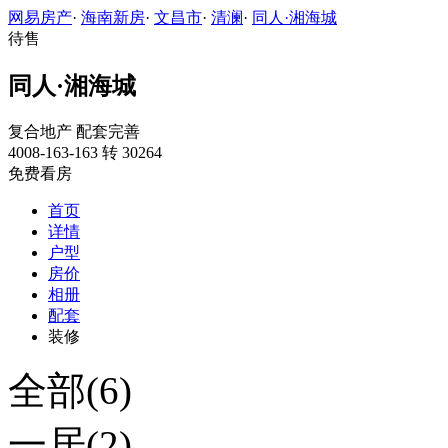
网易房产
·
海南新房
·
文昌市
·
清澜
·
同人·湘海城
待售
同人·湘海城
复合地产
配套完善
4008-163-163 转 30264
免费看房
首页
详情
户型
房价
相册
配套
装修
全部(6)
一居(2)