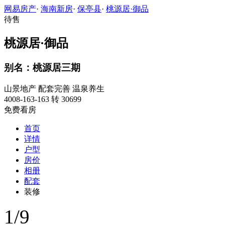
网易房产
·
海南新房
·
保亭县
·
桃源居·御品
待售
桃源居·御品
别名：桃源居三期
山景地产
配套完善
温泉养生
4008-163-163 转 30699
免费看房
首页
详情
户型
房价
相册
配套
装修
1
/
9