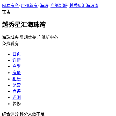
网易房产
·
广州新房
·
海珠
·
广纸新城
·
越秀星汇海珠湾
在售
越秀星汇海珠湾
海珠城央
景观优美
广纸新中心
免费看房
首页
详情
户型
房价
相册
配套
点评
评测
装修
综合评分
评分人数不足