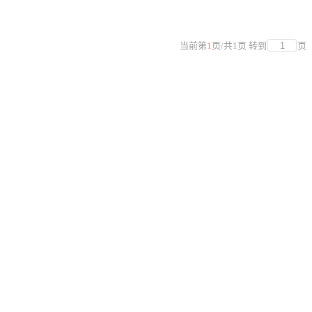
当前第
1
页
/
共
1
页
转到
页