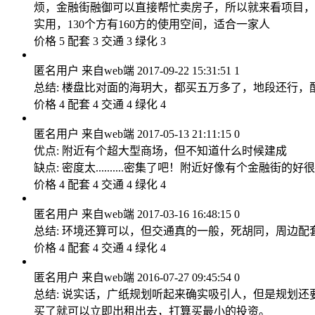
烦，金融街融御可以直接帮忙卖房子，所以就来看项目，
实用，130个方有160方的使用空间，适合一家人
价格 5 配套 3 交通 3 绿化 3
匿名用户
来自web端
2017-09-22 15:31:51
1
总结: 楼盘比对面的海玥大，都买五万多了，地段还行
价格 4 配套 4 交通 4 绿化 4
匿名用户
来自web端
2017-05-13 21:11:15
0
优点: 附近有个超大型商场，但不知道什么时候建成
缺点: 密度太..........密集了吧！附近好像有个金融街的好
价格 4 配套 4 交通 4 绿化 4
匿名用户
来自web端
2017-03-16 16:48:15
0
总结: 环境还算可以，但交通真的一般，死胡同，周边
价格 4 配套 4 交通 4 绿化 4
匿名用户
来自web端
2016-07-27 09:45:54
0
总结: 说实话，广纸规划听起来确实吸引人，但是规划
买了就可以立即出租出去，打算买最小的投资。