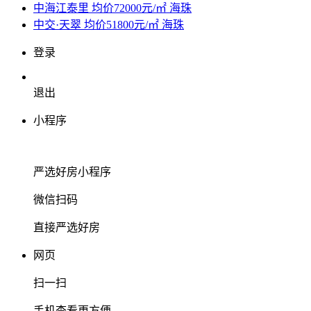
中海江泰里
均价72000元/㎡
海珠
中交·天翠
均价51800元/㎡
海珠
登录
退出
小程序
严选好房
小程序
微信扫码
直接严选好房
网页
扫一扫
手机查看更方便