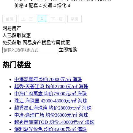
价格 4 配套 4 交通 4 绿化 4
1
首页
上一页
下一页
尾页
网易房产
人已获取优惠
免费获取 网易房产楼盘专属优惠
立即抢购
热门楼盘
中海观雲府
均价70000元/㎡
海珠
越秀·天荟江湾
均价27000元/㎡
海珠
中海广府萬宸
均价75000元/㎡
海珠
珠江·海珠里
42000-48000元/㎡
海珠
越秀星汇海珠湾
均价28000元/㎡
海珠
中冶·逸璟广场
均价36000元/㎡
海珠
越秀琶洲南TOD
均价140000元/㎡
海珠
保利湖光悦色
均价85000元/㎡
海珠