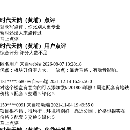
时代天韵（黄埔）点评
登录
写点评，你比别人更专业
暂时还没人来点评过
马上点评
时代天韵（黄埔）用户点评
综合评分
评分人数不足
匿名用户
来自web端
2026-08-07 13:28:18
优点：板块升值潜力大。 缺点：靠近马路，有噪音影响。
181****5680
来自web端
2021-12-14 16:56:56
0
对这个楼盘有意向的可以添加微kf201806详聊！周边配套
价格 5 配套 5 交通 5 绿化 5
159****0991
来自移动端
2021-11-04 19:49:55
0
项目很不错，很均衡，环境特别好，靠近公园，价格也很实在
价格 5 配套 5 交通 5 绿化 5
马上点评