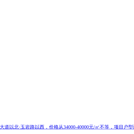
以北·玉岩路以西，价格从34000-40000元/㎡不等，项目户