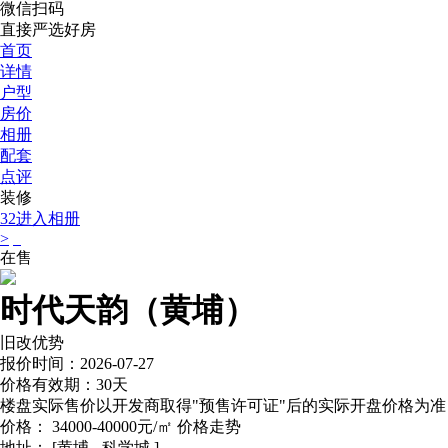
微信扫码
直接严选好房
首页
详情
户型
房价
相册
配套
点评
装修
32
进入相册
>
在售
时代天韵（黄埔）
旧改优势
报价时间：2026-07-27
价格有效期：30天
楼盘实际售价以开发商取得"预售许可证"后的实际开盘价格为准
价格：
34000-40000元/㎡
价格走势
地址：
[黄埔 - 科学城 ]