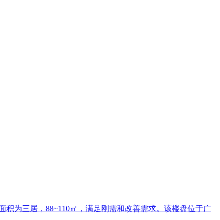
型面积为三居，88~110㎡，满足刚需和改善需求。该楼盘位于广