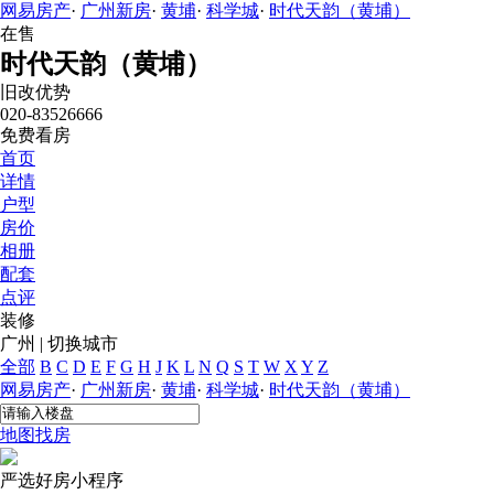
网易房产
·
广州新房
·
黄埔
·
科学城
·
时代天韵（黄埔）
在售
时代天韵（黄埔）
旧改优势
020-83526666
免费看房
首页
详情
户型
房价
相册
配套
点评
装修
广州
|
切换城市
全部
B
C
D
E
F
G
H
J
K
L
N
Q
S
T
W
X
Y
Z
网易房产
·
广州新房
·
黄埔
·
科学城
·
时代天韵（黄埔）
地图找房
严选好房
小程序