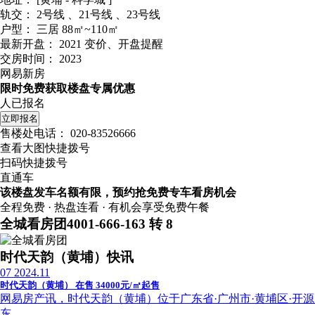
轨交：
2号线 、21号线 、23号线
户型：
三居 88㎡~110㎡
最新开盘：
2021
变价、开盘提醒
交房时间：
2023
网易新房
限时免费获取楼盘专属优惠
人已报名
立即报名
售楼处电话：
020-83526666
查看大图快捷拨号
扫码快捷拨号
直通车
该楼盘发车名额有限，预约抢免费专车看房机会
全程免费 · 热盘连看 · 有机会享受免费午餐
全城看房团
4001-666-163 转 8
时代天韵（黄埔）快讯
07
2024.11
时代天韵（黄埔） 在售 34000元/㎡起售
网易房产讯，时代天韵（黄埔）位于广东省·广州市·黄埔区·开源大道
东...