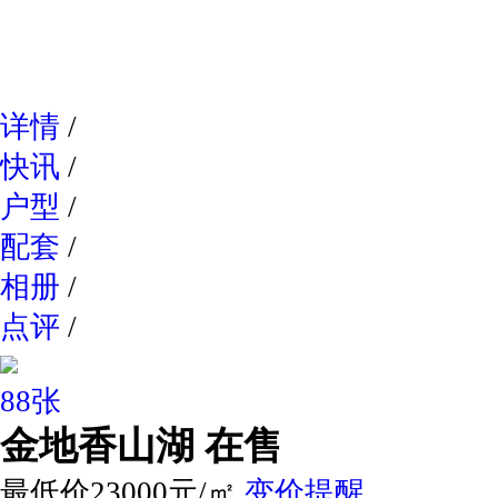
网易新
详情
/
快讯
/
户型
/
配套
/
相册
/
点评
/
88张
金地香山湖
在售
最低价23000元/㎡
变价提醒