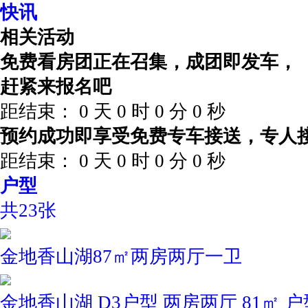
快讯
相关活动
免费看房团正在召集，成团即发车，
赶紧来报名吧
距结束：
0
天
0
时
0
分
0
秒
预约成功即享受免费专车接送，专人
距结束：
0
天
0
时
0
分
0
秒
户型
共23张
金地香山湖87㎡两房两厅一卫
金地香山湖 D3户型 两房两厅 81㎡ 