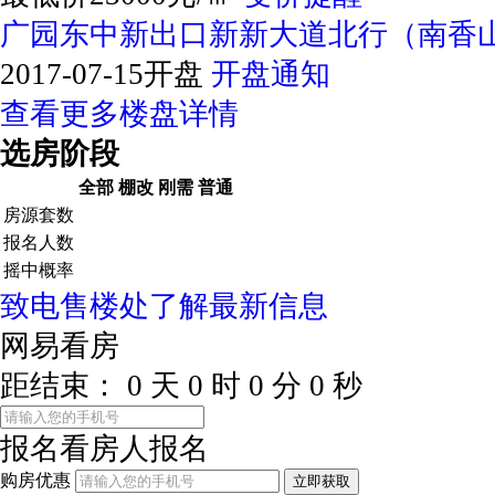
广园东中新出口新新大道北行（南香
2017-07-15开盘
开盘通知
查看更多楼盘详情
选房阶段
全部
棚改
刚需
普通
房源套数
报名人数
摇中概率
致电售楼处了解最新信息
网易看房
距结束：
0
天
0
时
0
分
0
秒
报名看房
人报名
购房优惠
立即获取