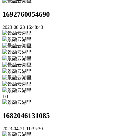
1692760054690
2023-08-23 16:48:43
1
/
1
1682046131085
2023-04-21 11:35:30