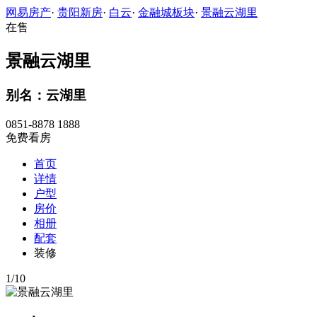
网易房产
·
贵阳新房
·
白云
·
金融城板块
·
景融云湖里
在售
景融云湖里
别名：云湖里
0851-8878 1888
免费看房
首页
详情
户型
房价
相册
配套
装修
1
/
10