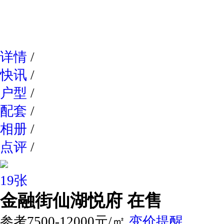
网易新
详情
/
快讯
/
户型
/
配套
/
相册
/
点评
/
19张
金融街仙湖悦府
在售
参考7500-12000元/㎡
变价提醒