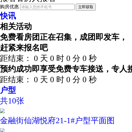
购房优惠
立即获取
快讯
相关活动
免费看房团正在召集，成团即发车，
赶紧来报名吧
距结束：
0
天
0
时
0
分
0
秒
预约成功即享受免费专车接送，专人
距结束：
0
天
0
时
0
分
0
秒
户型
共10张
金融街仙湖悦府21-1#户型平面图