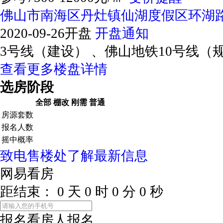
佛山市南海区丹灶镇仙湖度假区环湖路
2020-09-26开盘
开盘通知
3号线（建设） 、佛山地铁10号线（
查看更多楼盘详情
选房阶段
全部
棚改
刚需
普通
房源套数
报名人数
摇中概率
致电售楼处了解最新信息
网易看房
距结束：
0
天
0
时
0
分
0
秒
报名看房
人报名