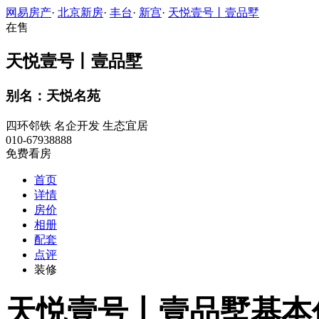
网易房产
·
北京新房
·
丰台
·
新宫
·
天悦壹号丨壹品墅
在售
天悦壹号丨壹品墅
别名：天悦名苑
四环邻铁
名企开发
生态宜居
010-67938888
免费看房
首页
详情
房价
相册
配套
点评
装修
天悦壹号丨壹品墅基本