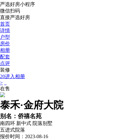
严选好房
小程序
微信扫码
直接严选好房
首页
详情
户型
房价
相册
配套
点评
装修
20
进入相册
>
在售
泰禾·金府大院
别名：侨禧名苑
南四环
新中式
院落别墅
五进式院落
报价时间：2023-08-16