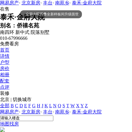
网易房产
·
北京新房
·
丰台
·
南苑乡
·
泰禾·金府大院
在售
金府大院四叠全新样板间升级面世
泰禾·金府大院
别名：侨禧名苑
南四环
新中式
院落别墅
010-67996666
免费看房
首页
详情
户型
房价
相册
配套
点评
装修
北京
|
切换城市
全部
B
C
D
E
F
G
H
J
K
L
N
Q
S
T
W
X
Y
Z
网易房产
·
北京新房
·
丰台
·
南苑乡
·
泰禾·金府大院
地图找房