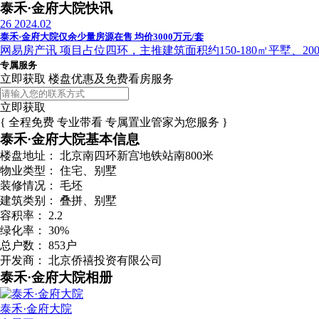
泰禾·金府大院快讯
26
2024.02
泰禾·金府大院仅余少量房源在售 均价3000万元/套
网易房产讯 项目占位四环，主推建筑面积约150-180㎡平墅、200
专属服务
立即获取 楼盘优惠及免费看房服务
立即获取
{ 全程免费 专业带看 专属置业管家为您服务 }
泰禾·金府大院基本信息
楼盘地址：
北京南四环新宫地铁站南800米
物业类型：
住宅、别墅
装修情况：
毛坯
建筑类别：
叠拼、别墅
容积率：
2.2
绿化率：
30%
总户数：
853户
开发商：
北京侨禧投资有限公司
泰禾·金府大院相册
泰禾·金府大院