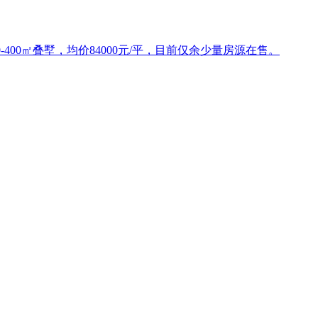
-400㎡叠墅，均价84000元/平，目前仅余少量房源在售。