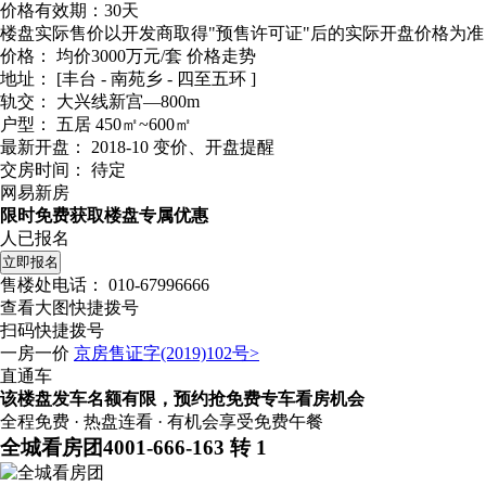
价格有效期：30天
楼盘实际售价以开发商取得"预售许可证"后的实际开盘价格为准
价格：
均价3000万元/套
价格走势
地址：
[丰台 - 南苑乡 - 四至五环 ]
轨交：
大兴线新宫—800m
户型：
五居 450㎡~600㎡
最新开盘：
2018-10
变价、开盘提醒
交房时间：
待定
网易新房
限时免费获取楼盘专属优惠
人已报名
立即报名
售楼处电话：
010-67996666
查看大图快捷拨号
扫码快捷拨号
一房一价
京房售证字(2019)102号>
直通车
该楼盘发车名额有限，预约抢免费专车看房机会
全程免费 · 热盘连看 · 有机会享受免费午餐
全城看房团
4001-666-163 转 1