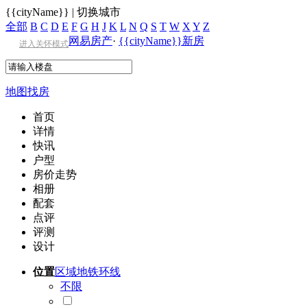
{{cityName}}
|
切换城市
全部
B
C
D
E
F
G
H
J
K
L
N
Q
S
T
W
X
Y
Z
网易房产
·
{{cityName}}新房
进入关怀模式
地图找房
首页
详情
快讯
户型
房价走势
相册
配套
点评
评测
设计
位置
区域
地铁
环线
不限