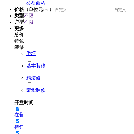
公益西桥
价格
（单位元/㎡）
-
类型
不限
户型
不限
更多
总价
特色
装修
毛坯
基本装修
精装修
豪华装修
开盘时间
在售
待售