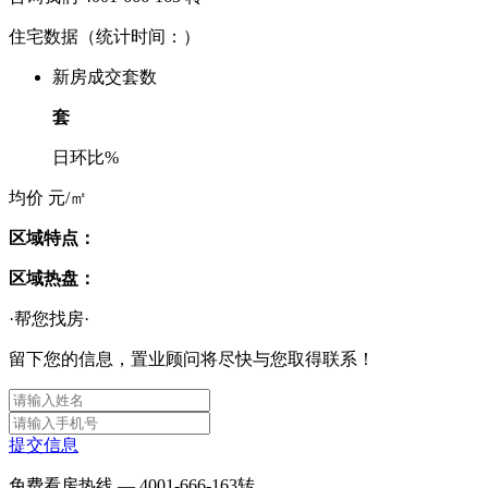
住宅数据
（统计时间：
）
新房成交套数
套
日环比
%
均价
元/㎡
区域特点：
区域热盘：
·帮您找房·
留下您的信息，置业顾问将尽快与您取得联系！
提交信息
免费看房热线 —
4001-666-163
转