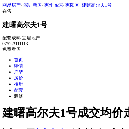
网易房产
·
深圳新房
·
惠州临深
·
惠阳区
·
建曙高尔夫1号
在售
建曙高尔夫1号
配套成熟
宜居地产
0752-3111113
免费看房
首页
详情
户型
房价
相册
配套
装修
建曙高尔夫1号成交均价