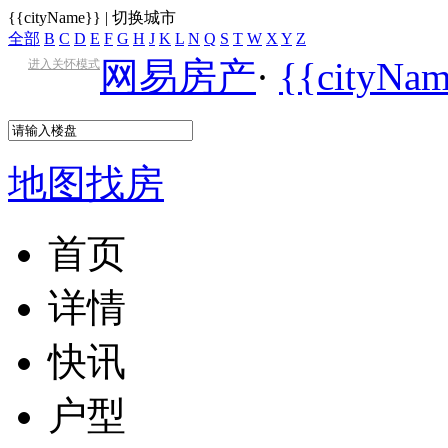
{{cityName}}
|
切换城市
全部
B
C
D
E
F
G
H
J
K
L
N
Q
S
T
W
X
Y
Z
网易房产
·
{{cityN
进入关怀模式
地图找房
首页
详情
快讯
户型