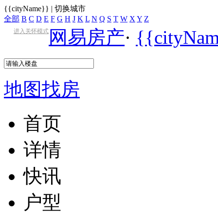
{{cityName}}
|
切换城市
全部
B
C
D
E
F
G
H
J
K
L
N
Q
S
T
W
X
Y
Z
网易房产
·
{{cityN
进入关怀模式
地图找房
首页
详情
快讯
户型