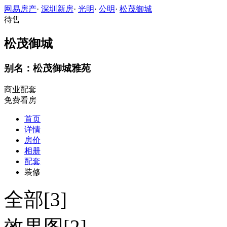
网易房产
·
深圳新房
·
光明
·
公明
·
松茂御城
待售
松茂御城
别名：松茂御城雅苑
商业配套
免费看房
首页
详情
房价
相册
配套
装修
全部[3]
效果图[2]