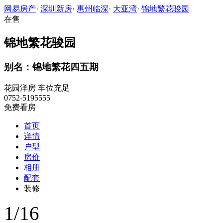
网易房产
·
深圳新房
·
惠州临深
·
大亚湾
·
锦地繁花骏园
在售
锦地繁花骏园
别名：锦地繁花四五期
花园洋房
车位充足
0752-5195555
免费看房
首页
详情
户型
房价
相册
配套
装修
1
/
16