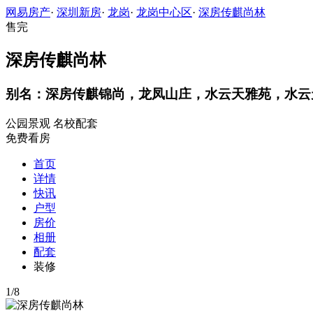
网易房产
·
深圳新房
·
龙岗
·
龙岗中心区
·
深房传麒尚林
售完
深房传麒尚林
别名：深房传麒锦尚，龙凤山庄，水云天雅苑，水云
公园景观
名校配套
免费看房
首页
详情
快讯
户型
房价
相册
配套
装修
1
/
8