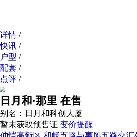
网易新
详情
/
快讯
/
户型
/
配套
/
点评
/
日月和·那里
在售
别名：
日月和科创大厦
暂未获取预售证
变价提醒
仲恺高新区 和畅五路与惠风五路交汇