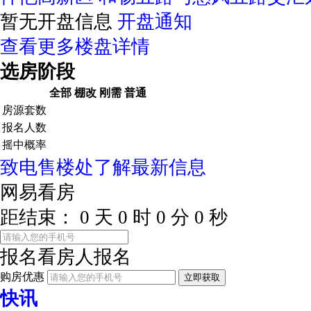
暂无开盘信息
开盘通知
查看更多楼盘详情
选房阶段
全部
棚改
刚需
普通
房源套数
报名人数
摇中概率
致电售楼处了解最新信息
网易看房
距结束：
0
天
0
时
0
分
0
秒
报名看房
人报名
购房优惠
立即获取
快讯