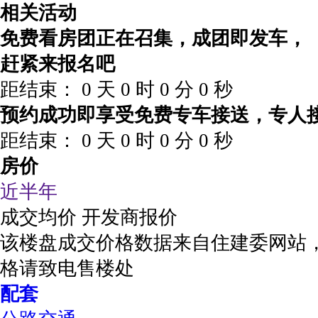
相关活动
免费看房团正在召集，成团即发车，
赶紧来报名吧
距结束：
0
天
0
时
0
分
0
秒
预约成功即享受免费专车接送，专人
距结束：
0
天
0
时
0
分
0
秒
房价
近半年
成交均价
开发商报价
该楼盘成交价格数据来自住建委网站
格请致电售楼处
配套