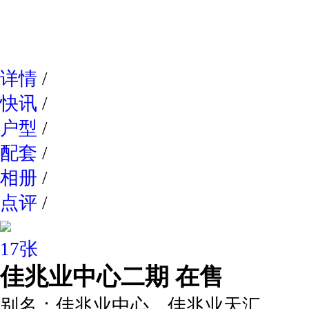
网易新
详情
/
快讯
/
户型
/
配套
/
相册
/
点评
/
17张
佳兆业中心二期
在售
别名：
佳兆业中心，佳兆业天汇