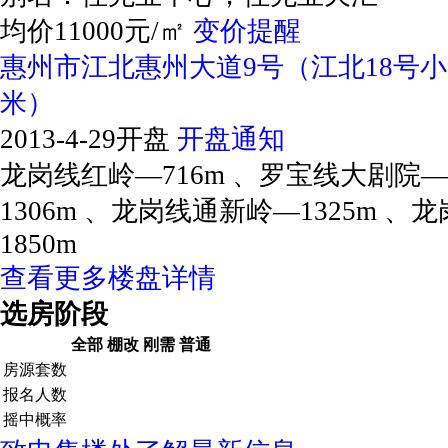
均价11000元/㎡
变价提醒
惠州市江北惠州大道9号（江北18号小
米）
2013-4-29开盘
开盘通知
龙岗线红岭—716m 、罗宝线大剧院—
1306m 、龙岗线通新岭—1325m 、
1850m
查看更多楼盘详情
选房阶段
全部
棚改
刚需
普通
房源套数
报名人数
摇中概率