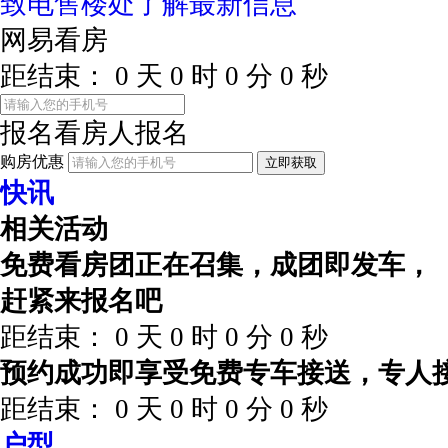
致电售楼处了解最新信息
网易看房
距结束：
0
天
0
时
0
分
0
秒
报名看房
人报名
购房优惠
立即获取
快讯
相关活动
免费看房团正在召集，成团即发车，
赶紧来报名吧
距结束：
0
天
0
时
0
分
0
秒
预约成功即享受免费专车接送，专人
距结束：
0
天
0
时
0
分
0
秒
户型