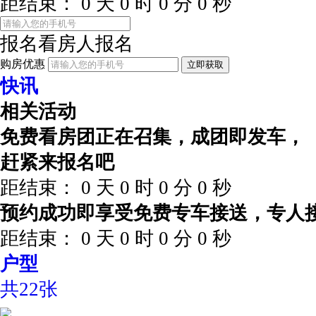
距结束：
0
天
0
时
0
分
0
秒
报名看房
人报名
购房优惠
立即获取
快讯
相关活动
免费看房团正在召集，成团即发车，
赶紧来报名吧
距结束：
0
天
0
时
0
分
0
秒
预约成功即享受免费专车接送，专人
距结束：
0
天
0
时
0
分
0
秒
户型
共22张