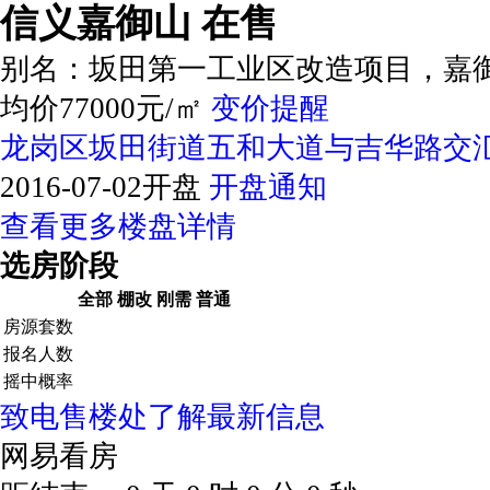
信义嘉御山
在售
别名：
坂田第一工业区改造项目，嘉
均价77000元/㎡
变价提醒
龙岗区坂田街道五和大道与吉华路交
2016-07-02开盘
开盘通知
查看更多楼盘详情
选房阶段
全部
棚改
刚需
普通
房源套数
报名人数
摇中概率
致电售楼处了解最新信息
网易看房