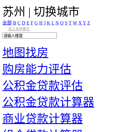
苏州
|
切换城市
全部
B
C
D
E
F
G
H
J
K
L
N
Q
S
T
W
X
Y
Z
进入关怀模式
地图找房
购房能力评估
公积金贷款评估
公积金贷款计算器
商业贷款计算器