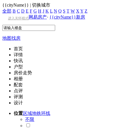
{{cityName}}
|
切换城市
全部
B
C
D
E
F
G
H
J
K
L
N
Q
S
T
W
X
Y
Z
网易房产
·
{{cityName}}新房
进入关怀模式
地图找房
首页
详情
快讯
户型
房价走势
相册
配套
点评
评测
设计
位置
区域
地铁
环线
不限