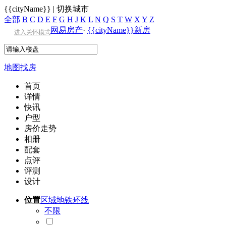
{{cityName}}
|
切换城市
全部
B
C
D
E
F
G
H
J
K
L
N
Q
S
T
W
X
Y
Z
网易房产
·
{{cityName}}新房
进入关怀模式
地图找房
首页
详情
快讯
户型
房价走势
相册
配套
点评
评测
设计
位置
区域
地铁
环线
不限