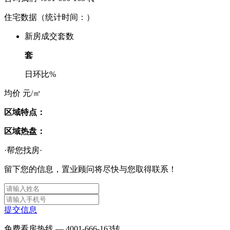
住宅数据
（统计时间：
）
新房成交套数
套
日环比
%
均价
元/㎡
区域特点：
区域热盘：
·帮您找房·
留下您的信息，置业顾问将尽快与您取得联系！
提交信息
免费看房热线 —
4001-666-163
转