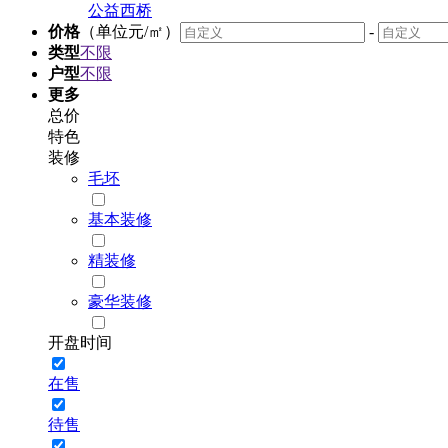
公益西桥
价格
（单位元/㎡）
-
类型
不限
户型
不限
更多
总价
特色
装修
毛坯
基本装修
精装修
豪华装修
开盘时间
在售
待售