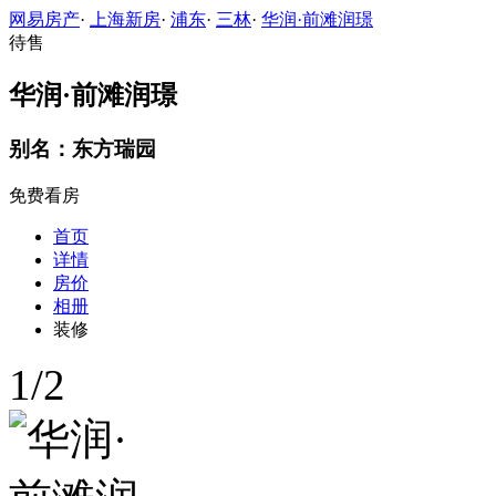
网易房产
·
上海新房
·
浦东
·
三林
·
华润·前滩润璟
待售
华润·前滩润璟
别名：东方瑞园
免费看房
首页
详情
房价
相册
装修
1
/
2