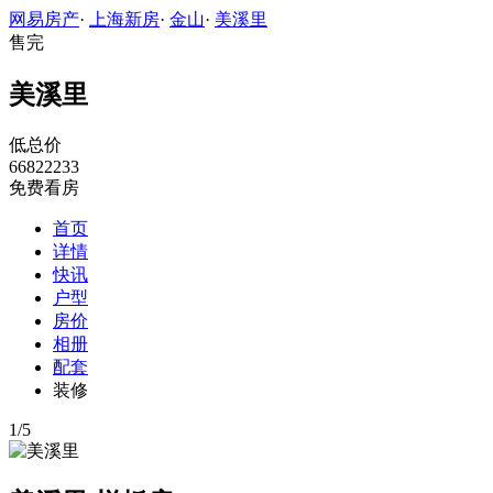
网易房产
·
上海新房
·
金山
·
美溪里
售完
美溪里
低总价
66822233
免费看房
首页
详情
快讯
户型
房价
相册
配套
装修
1
/
5