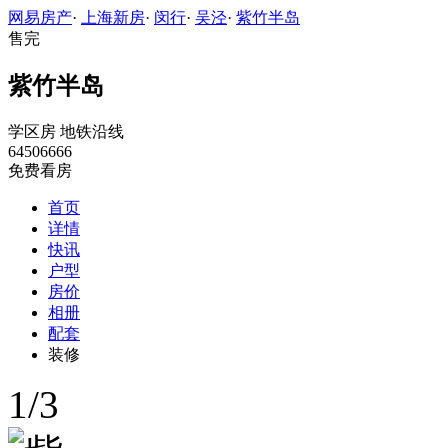
网易房产
·
上海新房
·
闵行
·
吴泾
·
紫竹半岛
售完
紫竹半岛
学区房
地铁沿线
64506666
免费看房
首页
详情
快讯
户型
房价
相册
配套
装修
1
/
3