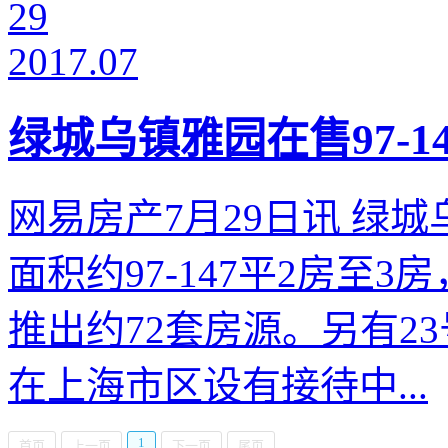
29
2017.07
绿城乌镇雅园在售97-147
网易房产7月29日讯 绿
面积约97-147平2房至3房，
推出约72套房源。另有2
在上海市区设有接待中...
1
首页
上一页
下一页
尾页