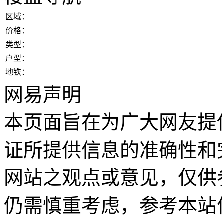
区域：
价格：
类型：
户型：
地铁：
网易声明
本页面旨在为广大网友提
证所提供信息的准确性和
网站之观点或意见，仅供
仍需慎重考虑，参考本站