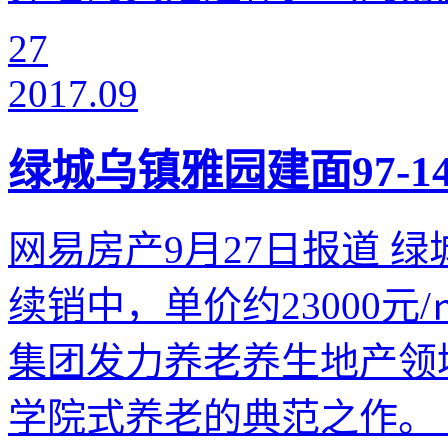
27
2017.09
绿城乌镇雅园建面97-14
网易房产9月27日报道 绿城
续销中，单价约23000
集团发力养老养生地产领
学院式养老的典范之作。（