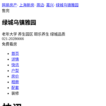
网易房产
·
上海新房
·
周边
·
嘉兴
·
绿城乌镇雅园
售完
绿城乌镇雅园
老年大学
养生园区
颐乐养生
绿城品质
021-20286666
免费看房
首页
详情
快讯
户型
房价
相册
配套
装修