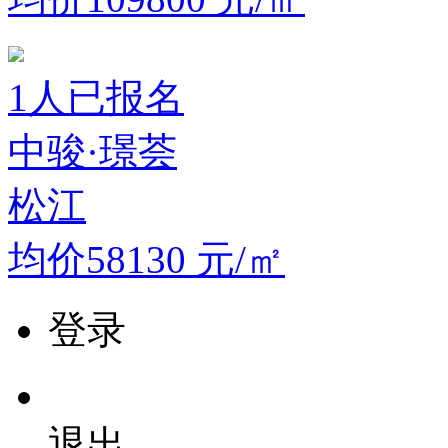
1
人已报名
中骏·璟荟
松江
均价58130
元/㎡
登录
退出