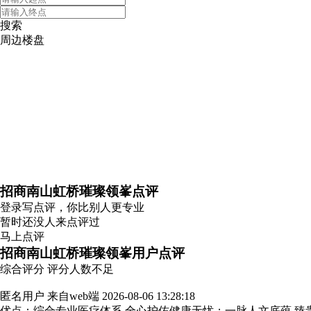
搜索
周边楼盘
招商南山虹桥璀璨领峯点评
登录
写点评，你比别人更专业
暂时还没人来点评过
马上点评
招商南山虹桥璀璨领峯用户点评
综合评分
评分人数不足
匿名用户
来自web端
2026-08-06 13:28:18
优点：综合专业医疗体系 全心护佑健康无忧；一脉人文底蕴 