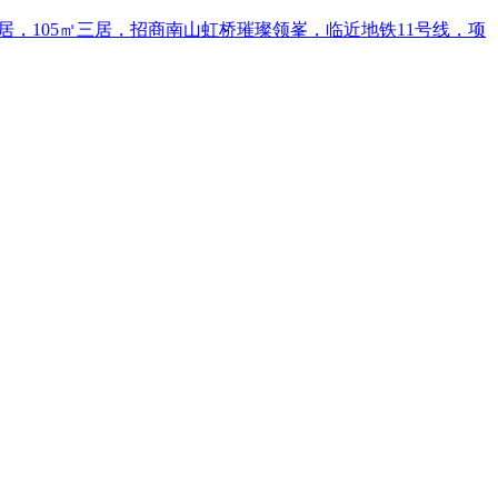
5㎡四居，105㎡三居，招商南山虹桥璀璨领峯，临近地铁11号线，项