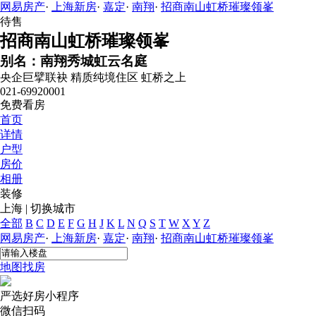
网易房产
·
上海新房
·
嘉定
·
南翔
·
招商南山虹桥璀璨领峯
待售
招商南山虹桥璀璨领峯
别名：南翔秀城虹云名庭
央企巨擘联袂
精质纯境住区
虹桥之上
021-69920001
免费看房
首页
详情
户型
房价
相册
装修
上海
|
切换城市
全部
B
C
D
E
F
G
H
J
K
L
N
Q
S
T
W
X
Y
Z
网易房产
·
上海新房
·
嘉定
·
南翔
·
招商南山虹桥璀璨领峯
地图找房
严选好房
小程序
微信扫码