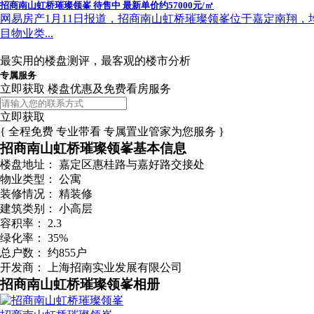
招商南山虹桥璀璨领峯 待售中 最新单价约57000元/㎡
网易房产1月11日报道，招商南山虹桥璀璨领峯位于嘉定南翔，均价约
目物业类...
最实用的楼盘测评，最客观的楼市分析
专属服务
立即获取 楼盘优惠及免费看房服务
立即获取
{ 全程免费 专业带看 专属置业管家为您服务 }
招商南山虹桥璀璨领峯基本信息
楼盘地址：
嘉定区惠桂路与嘉好路交接处
物业类型：
公寓
装修情况：
精装修
建筑类别：
小高层
容积率：
2.3
绿化率：
35%
总户数：
约855户
开发商：
上海招南实业发展有限公司
招商南山虹桥璀璨领峯相册
招商南山虹桥璀璨领峯