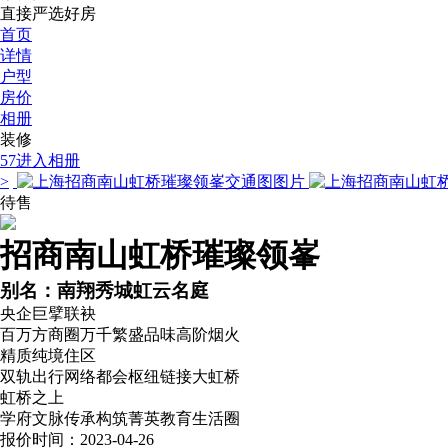
直接严选好房
首页
详情
户型
房价
相册
装修
57
进入相册
>
待售
招商南山虹桥璀璨领峯
别名：南翔秀城虹云名庭
央企巨擘联袂
百万方商圈万千繁盛品味高阶烟火
精质纯境住区
双轨出行网络都会枢纽链接大虹桥
虹桥之上
学府文脉传承构筑菁英教育生活圈
报价时间：2023-04-26