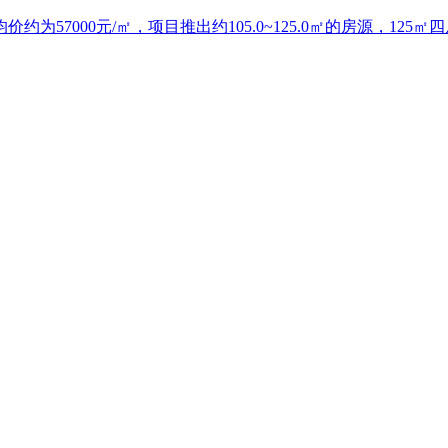
为57000元/㎡，项目推出约105.0~125.0㎡的房源，12