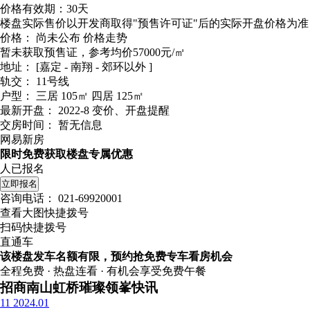
价格有效期：30天
楼盘实际售价以开发商取得"预售许可证"后的实际开盘价格为准
价格：
尚未公布
价格走势
暂未获取预售证，参考均价57000元/㎡
地址：
[嘉定 - 南翔 - 郊环以外 ]
轨交：
11号线
户型：
三居 105㎡ 四居 125㎡
最新开盘：
2022-8
变价、开盘提醒
交房时间：
暂无信息
网易新房
限时免费获取楼盘专属优惠
人已报名
立即报名
咨询电话：
021-69920001
查看大图快捷拨号
扫码快捷拨号
直通车
该楼盘发车名额有限，预约抢免费专车看房机会
全程免费 · 热盘连看 · 有机会享受免费午餐
招商南山虹桥璀璨领峯快讯
11
2024.01