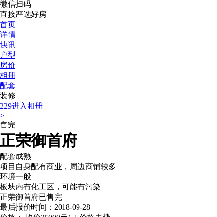
微信扫码
直接严选好房
首页
详情
快讯
户型
房价
相册
配套
装修
229
进入相册
>
售完
正荣御首府
配套成熟
项目自身配有商业，周边商铺较多
环境一般
板块内有化工区，可能有污染
正荣御首府已售完
最后报价时间：2018-09-28