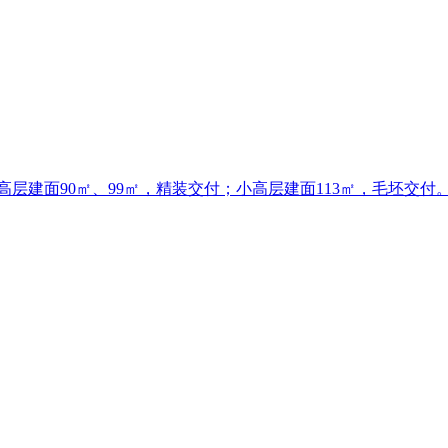
层建面90㎡、99㎡，精装交付；小高层建面113㎡，毛坯交付。