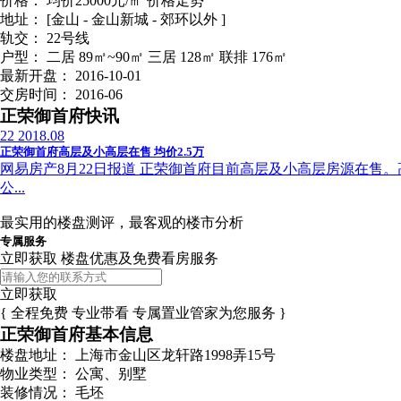
价格：
均价25000元/㎡
价格走势
地址：
[金山 - 金山新城 - 郊环以外 ]
轨交：
22号线
户型：
二居 89㎡~90㎡ 三居 128㎡ 联排 176㎡
最新开盘：
2016-10-01
交房时间：
2016-06
正荣御首府快讯
22
2018.08
正荣御首府高层及小高层在售 均价2.5万
网易房产8月22日报道 正荣御首府目前高层及小高层房源在售。高
公...
最实用的楼盘测评，最客观的楼市分析
专属服务
立即获取 楼盘优惠及免费看房服务
立即获取
{ 全程免费 专业带看 专属置业管家为您服务 }
正荣御首府基本信息
楼盘地址：
上海市金山区龙轩路1998弄15号
物业类型：
公寓、别墅
装修情况：
毛坯