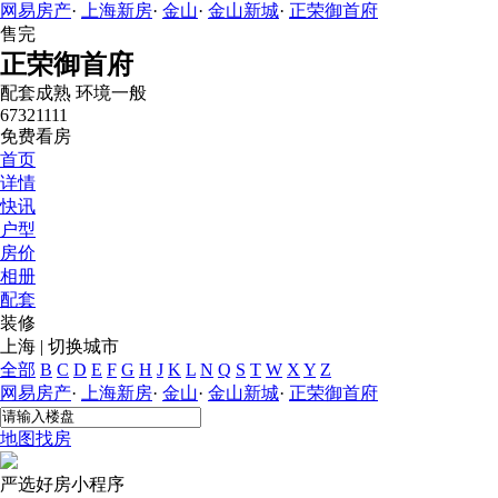
网易房产
·
上海新房
·
金山
·
金山新城
·
正荣御首府
售完
正荣御首府
配套成熟
环境一般
67321111
免费看房
首页
详情
快讯
户型
房价
相册
配套
装修
上海
|
切换城市
全部
B
C
D
E
F
G
H
J
K
L
N
Q
S
T
W
X
Y
Z
网易房产
·
上海新房
·
金山
·
金山新城
·
正荣御首府
地图找房
严选好房
小程序