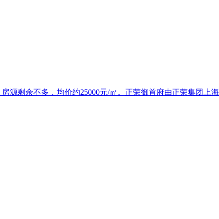
房源剩余不多，均价约25000元/㎡。正荣御首府由正荣集团上海