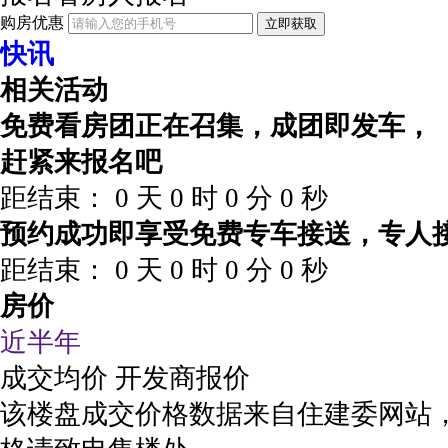
购房优惠
立即获取
快讯
相关活动
免费看房团正在召集，成团即发车，
赶紧来报名吧
距结束：
0
天
0
时
0
分
0
秒
预约成功即享受免费专车接送，专人
距结束：
0
天
0
时
0
分
0
秒
房价
近半年
成交均价
开发商报价
该楼盘成交价格数据来自住建委网站