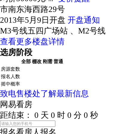
市南东海西路29号
2013年5月9日开盘
开盘通知
M3号线五四广场站 、M2号线
查看更多楼盘详情
选房阶段
全部
棚改
刚需
普通
房源套数
报名人数
摇中概率
致电售楼处了解最新信息
网易看房
距结束：
0
天
0
时
0
分
0
秒
报名看房
人报名