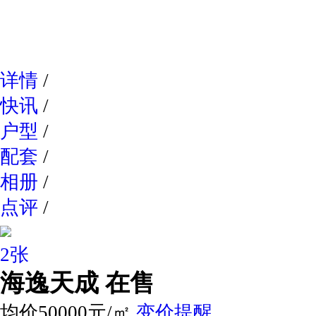
网易新
详情
/
快讯
/
户型
/
配套
/
相册
/
点评
/
2张
海逸天成
在售
均价50000元/㎡
变价提醒