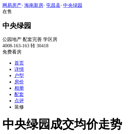
网易房产
·
海南新房
·
屯昌县
·
中央绿园
在售
中央绿园
公园地产
配套完善
学区房
4008-163-163 转 30418
免费看房
首页
详情
户型
房价
相册
配套
点评
装修
中央绿园成交均价走势