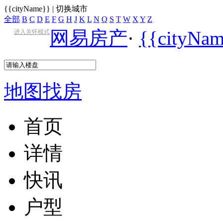
{{cityName}}
|
切换城市
全部
B
C
D
E
F
G
H
J
K
L
N
Q
S
T
W
X
Y
Z
网易房产
·
{{cityN
进入关怀模式
地图找房
首页
详情
快讯
户型