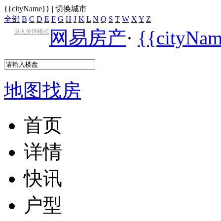
{{cityName}}
|
切换城市
全部
B
C
D
E
F
G
H
J
K
L
N
Q
S
T
W
X
Y
Z
网易房产
·
{{cityN
进入关怀模式
地图找房
首页
详情
快讯
户型