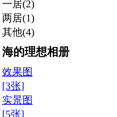
一居(2)
两居(1)
其他(4)
海的理想相册
效果图
[3张]
实景图
[5张]