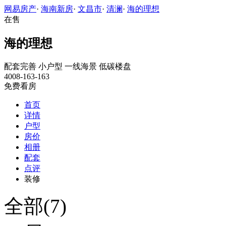
网易房产
·
海南新房
·
文昌市
·
清澜
·
海的理想
在售
海的理想
配套完善
小户型
一线海景
低碳楼盘
4008-163-163
免费看房
首页
详情
户型
房价
相册
配套
点评
装修
全部(7)