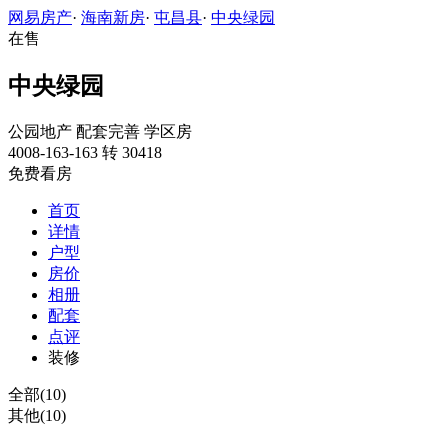
网易房产
·
海南新房
·
屯昌县
·
中央绿园
在售
中央绿园
公园地产
配套完善
学区房
4008-163-163 转 30418
免费看房
首页
详情
户型
房价
相册
配套
点评
装修
全部(10)
其他(10)