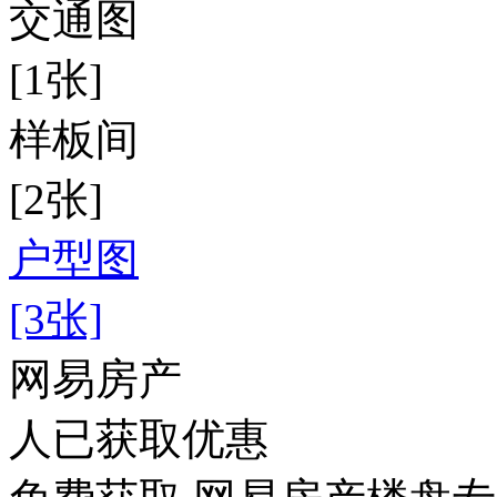
交通图
[1张]
样板间
[2张]
户型图
[3张]
网易房产
人已获取优惠