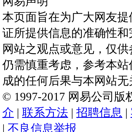
网易声明
本页面旨在为广大网友提
证所提供信息的准确性和
网站之观点或意见，仅供
仍需慎重考虑，参考本站
成的任何后果与本网站无
©
1997-
2017
网易公司版
介
|
联系方法
|
招聘信息
|
|
不良信息举报