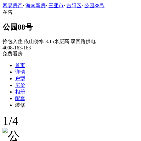
网易房产
·
海南新房
·
三亚市
·
吉阳区
·
公园88号
在售
公园88号
拎包入住
依山傍水
3.15米层高
双回路供电
4008-163-163
免费看房
首页
详情
户型
房价
相册
配套
装修
1
/
4