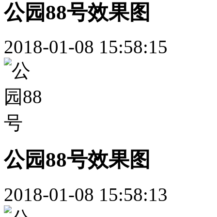
公园88号效果图
2018-01-08 15:58:15
公园88号效果图
2018-01-08 15:58:13