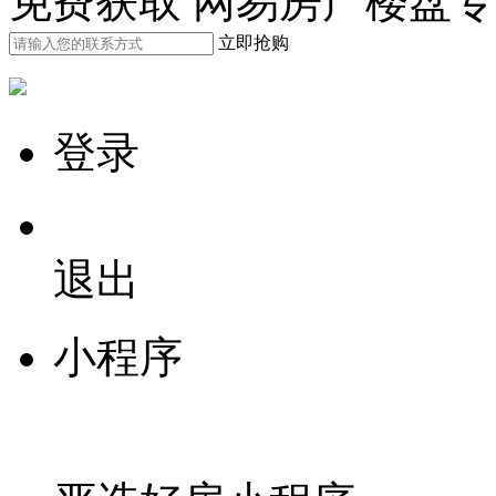
免费获取 网易房产楼盘
立即抢购
登录
退出
小程序