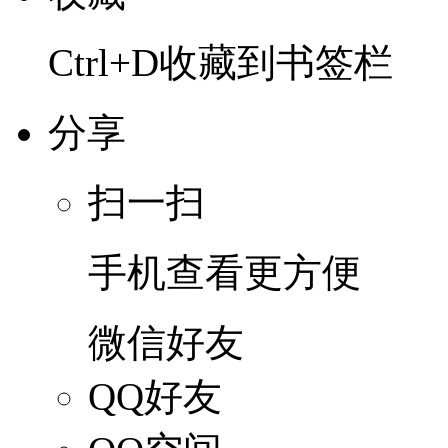
Ctrl+D收藏到书签栏
分享
扫一扫
手机查看更方便
微信好友
QQ好友