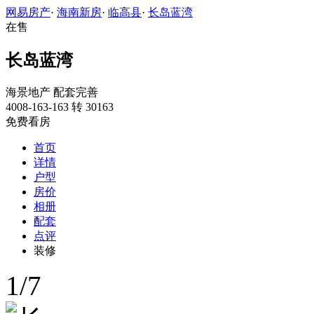
网易房产
·
海南新房
·
临高县
·
长岛蓝湾
在售
长岛蓝湾
海景地产
配套完善
4008-163-163 转 30163
免费看房
首页
详情
户型
房价
相册
配套
点评
装修
1
/
7