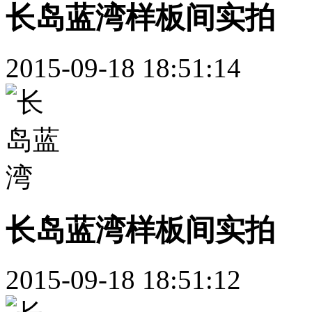
长岛蓝湾样板间实拍
2015-09-18 18:51:14
长岛蓝湾样板间实拍
2015-09-18 18:51:12