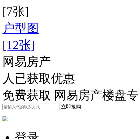
[7张]
户型图
[12张]
网易房产
人已获取优惠
免费获取 网易房产楼盘
立即抢购
登录