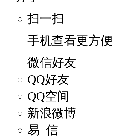
扫一扫
手机查看更方便
微信好友
QQ好友
QQ空间
新浪微博
易 信