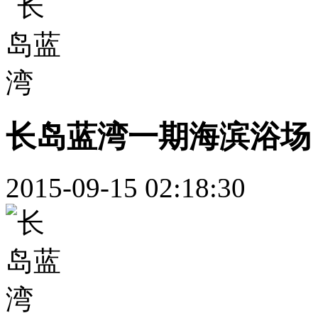
长岛蓝湾一期海滨浴场
2015-09-15 02:18:30