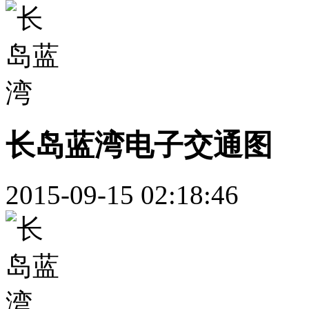
长岛蓝湾电子交通图
2015-09-15 02:18:46