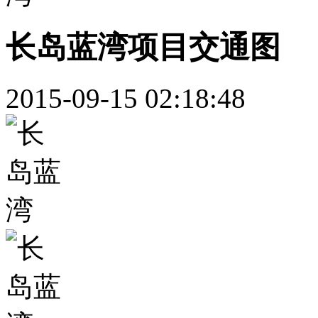
长岛蓝湾项目交通图
2015-09-15 02:18:48