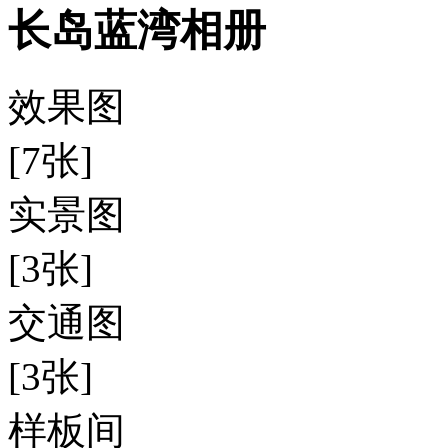
长岛蓝湾相册
效果图
[7张]
实景图
[3张]
交通图
[3张]
样板间