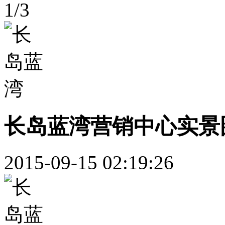
1
/
3
长岛蓝湾营销中心实景
2015-09-15 02:19:26