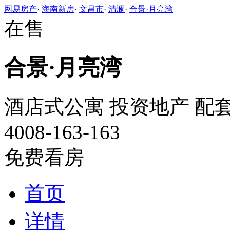
网易房产
·
海南新房
·
文昌市
·
清澜
·
合景·月亮湾
在售
合景·月亮湾
酒店式公寓
投资地产
配
4008-163-163
免费看房
首页
详情