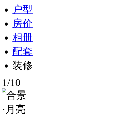
户型
房价
相册
配套
装修
1
/
10