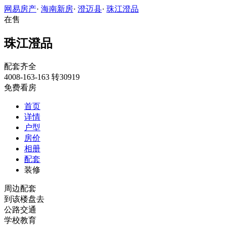
网易房产
·
海南新房
·
澄迈县
·
珠江澄品
在售
珠江澄品
配套齐全
4008-163-163 转30919
免费看房
首页
详情
户型
房价
相册
配套
装修
周边配套
到该楼盘去
公路交通
学校教育