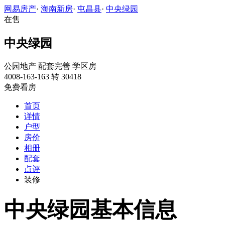
网易房产
·
海南新房
·
屯昌县
·
中央绿园
在售
中央绿园
公园地产
配套完善
学区房
4008-163-163 转 30418
免费看房
首页
详情
户型
房价
相册
配套
点评
装修
中央绿园基本信息