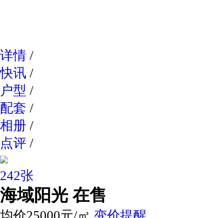
网易新
详情
/
快讯
/
户型
/
配套
/
相册
/
点评
/
242张
海域阳光
在售
均价25000元/㎡
变价提醒