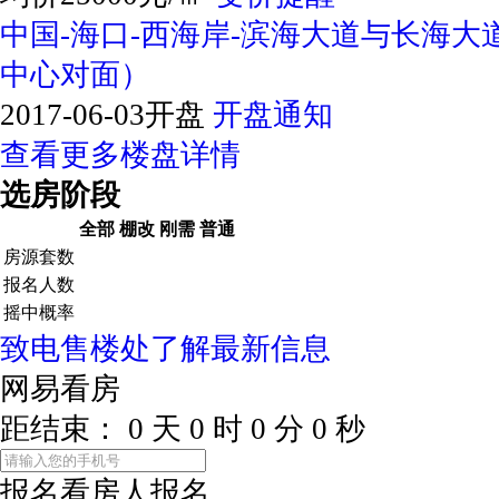
中国-海口-西海岸-滨海大道与长海
中心对面）
2017-06-03开盘
开盘通知
查看更多楼盘详情
选房阶段
全部
棚改
刚需
普通
房源套数
报名人数
摇中概率
致电售楼处了解最新信息
网易看房
距结束：
0
天
0
时
0
分
0
秒
报名看房
人报名