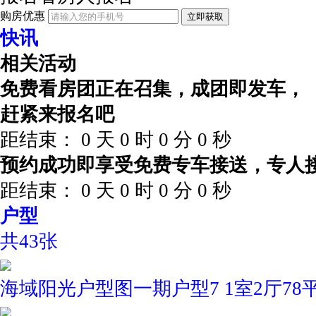
购房优惠
立即获取
快讯
相关活动
免费看房团正在召集，成团即发车，
赶紧来报名吧
距结束：
0
天
0
时
0
分
0
秒
预约成功即享受免费专车接送，专人
距结束：
0
天
0
时
0
分
0
秒
户型
共43张
海域阳光户型图一期户型7 1室2厅78