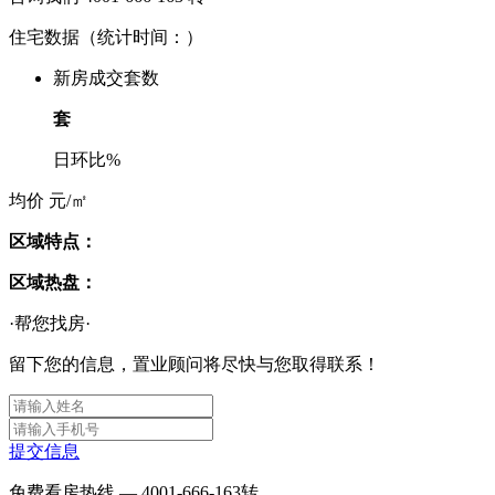
住宅数据
（统计时间：
）
新房成交套数
套
日环比
%
均价
元/㎡
区域特点：
区域热盘：
·帮您找房·
留下您的信息，置业顾问将尽快与您取得联系！
提交信息
免费看房热线 —
4001-666-163
转