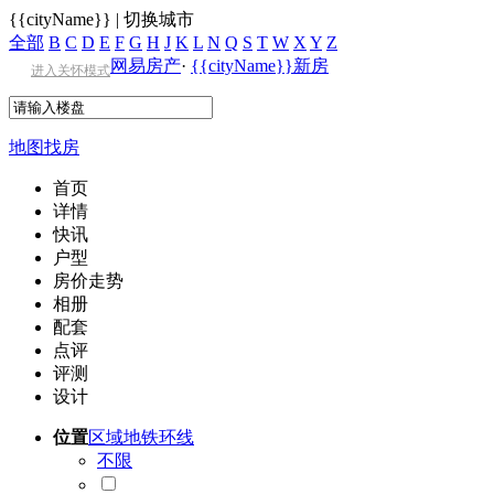
{{cityName}}
|
切换城市
全部
B
C
D
E
F
G
H
J
K
L
N
Q
S
T
W
X
Y
Z
网易房产
·
{{cityName}}新房
进入关怀模式
地图找房
首页
详情
快讯
户型
房价走势
相册
配套
点评
评测
设计
位置
区域
地铁
环线
不限