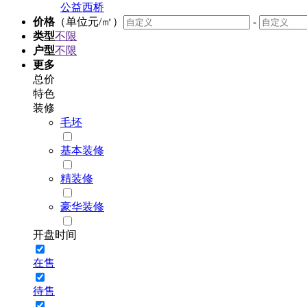
公益西桥
价格
（单位元/㎡）
-
类型
不限
户型
不限
更多
总价
特色
装修
毛坯
基本装修
精装修
豪华装修
开盘时间
在售
待售