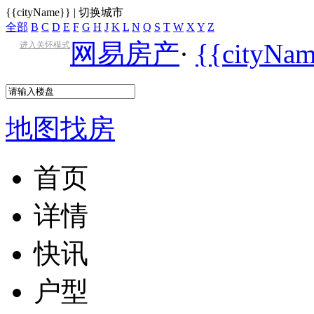
{{cityName}}
|
切换城市
全部
B
C
D
E
F
G
H
J
K
L
N
Q
S
T
W
X
Y
Z
网易房产
·
{{cityN
进入关怀模式
地图找房
首页
详情
快讯
户型