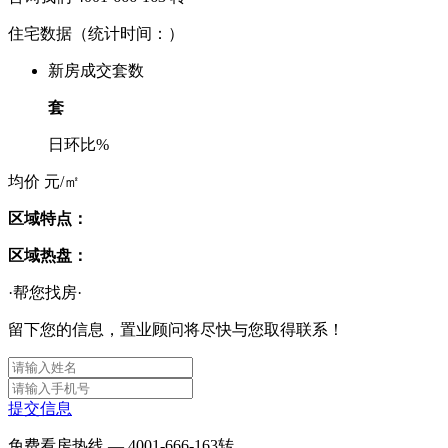
住宅数据
（统计时间：
）
新房成交套数
套
日环比
%
均价
元/㎡
区域特点：
区域热盘：
·帮您找房·
留下您的信息，置业顾问将尽快与您取得联系！
提交信息
免费看房热线 —
4001-666-163
转