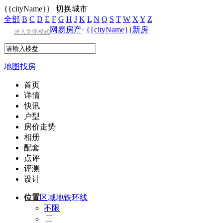
{{cityName}}
|
切换城市
全部
B
C
D
E
F
G
H
J
K
L
N
Q
S
T
W
X
Y
Z
网易房产
·
{{cityName}}新房
进入关怀模式
地图找房
首页
详情
快讯
户型
房价走势
相册
配套
点评
评测
设计
位置
区域
地铁
环线
不限