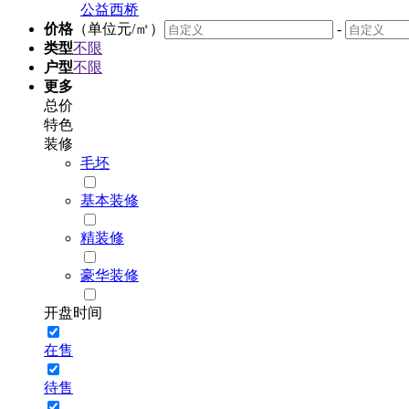
公益西桥
价格
（单位元/㎡）
-
类型
不限
户型
不限
更多
总价
特色
装修
毛坯
基本装修
精装修
豪华装修
开盘时间
在售
待售