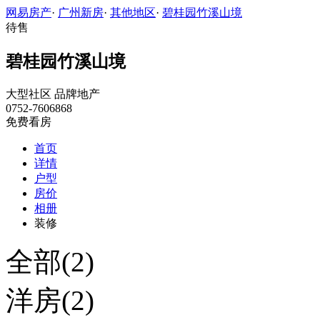
网易房产
·
广州新房
·
其他地区
·
碧桂园竹溪山境
待售
碧桂园竹溪山境
大型社区
品牌地产
0752-7606868
免费看房
首页
详情
户型
房价
相册
装修
全部(2)
洋房(2)